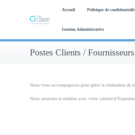
Skip
Accueil
Politique de confidentialit
to
content
Un partenariat de confiance et personnalisé
L’externalisation administrative à taille humaine
Gestion Administrative
Postes Clients / Fournisseurs
Nous vous accompagnons pour gérer la réalisation de dev
Nous assurons la relation avec votre cabinet d’Experti