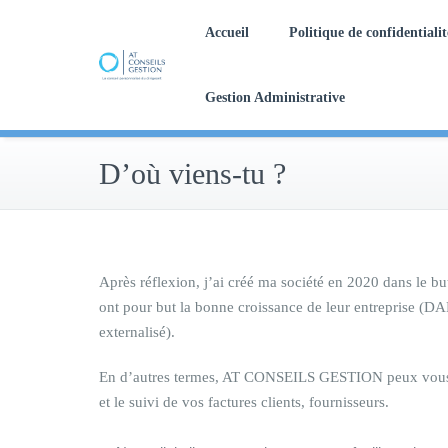
Skip
Accueil
Politique de confidentialit
to
content
Un partenariat de confiance et personnalisé
L’externalisation administrative à taille humaine
Gestion Administrative
D’où viens-tu ?
Après réflexion, j’ai créé ma société en 2020 dans le b
ont pour but la bonne croissance de leur entreprise (DA
externalisé).
En d’autres termes, AT CONSEILS GESTION peux vous acco
et le suivi de vos factures clients, fournisseurs.