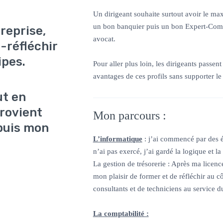
Un dirigeant souhaite surtout avoir le m
un bon banquier puis un bon Expert-Compt
reprise,
avocat.
o-réfléchir
ipes.
Pour aller plus loin, les dirigeants passen
avantages de ces profils sans supporter le c
ut en
rovient
Mon parcours :
puis mon
L’informatique
: j’ai commencé par des é
n’ai pas exercé, j’ai gardé la logique et l
La gestion de trésorerie : Après ma licence
mon plaisir de former et de réfléchir au c
consultants et de techniciens au service du
La comptabilité :